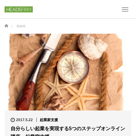
T
o
g
ホーム
ikami
g
l
e
n
a
v
i
g
a
t
i
o
n
2017.5.22
起業家支援
自分らしい起業を実現する5つのステップオンライン